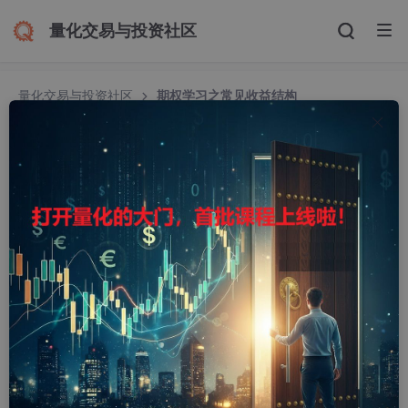
量化交易与投资社区
量化交易与投资社区
期权学习之常见收益结构
期权学习之常见收益结构
qcyfred
8526人浏览 · 2018-08-16 16:59:26
在教科书中，看涨期权收益结构图里，当标的价格大于行权价时，
收益曲线的斜率是1。
在实际购买的时候，斜率会随着购买的张数而变化。
用人民币（绝对金额）来表达，没有扣除权利金（期权价格）