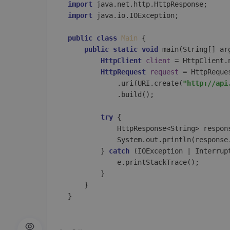
import
import
 java.io.IOException;  

public
class
Main
 {  

public
static
void
main
(String[] ar
HttpClient
client
=
 HttpClient.
HttpRequest
request
=
 HttpReque
            .uri(URI.create(
"http://api
            .build();  

try
 {  

            HttpResponse<String> respon
            System.out.println(response.
        } 
catch
 (IOException | Interrupt
            e.printStackTrace();  

        }  

    }  
