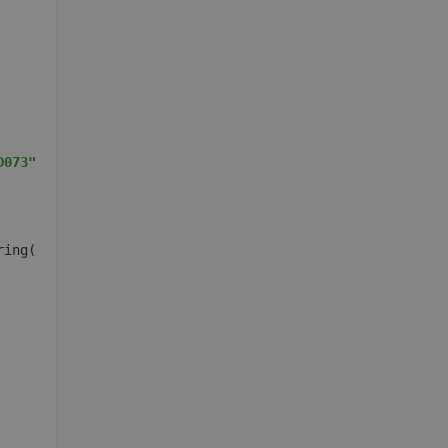
D073"
))  

ing());  
