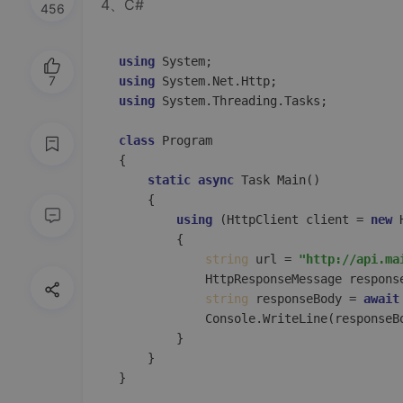
4、C#
456
using
7
using
using
 System.Threading.Tasks;  

class
Program
{  

static
async
 Task 
Main
()
    {  

using
 (HttpClient client = 
new
 
        {  

string
 url = 
"http://api.ma
            HttpResponseMessage respons
string
 responseBody = 
await
            Console.WriteLine(responseBo
        }  

    }  
