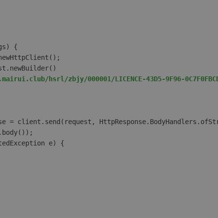
gs)
 {  

newHttpClient();  

st.newBuilder()  

.mairui.club/hsrl/zbjy/000001/LICENCE-43D5-9F96-0C7F0FBC
se = client.send(request, HttpResponse.BodyHandlers.ofStr
body());  

edException e) {  
