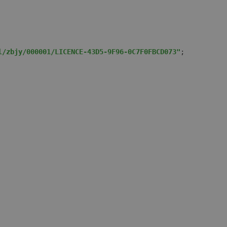
l/zbjy/000001/LICENCE-43D5-9F96-0C7F0FBCD073"
;  
