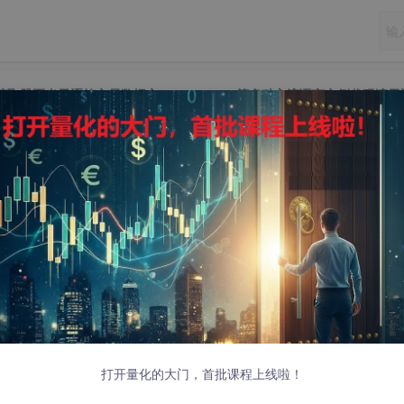
获取股票当天逐笔交易数据之Python、Java等多种主流语言实例代码演示
取股票当天逐笔交易数据之Python、Jav
代码演示通过股票数据接口获取数据
心要素在于数据，获取股票数据，是踏上量化分析之路的第一步。
莫过于利用专业的股票数据API接口。自编爬虫虽零成本，却伴
失效。大家可以依据自己的实际情况来决定数据获取方式。
打开量化的大门，首批课程上线啦！
据接口，并通过Python、JavaScript（Node.js）、Ja