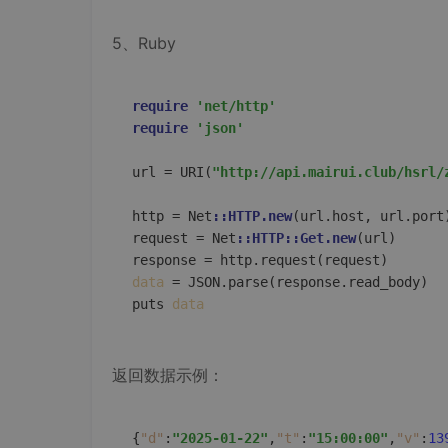
5、Ruby
require
'net/http'
require
'json'
url = URI(
"http://api.mairui.club/hsrl/
http = Net
::HTTP.new
(url.host, url.port)
request = Net
::HTTP
::Get.new
(url)  

data
 = JSON.parse(response.read_body)  

puts 
data
返回数据示例：
{
"d"
:
"2025-01-22"
,
"t"
:
"15:00:00"
,
"v"
:
13