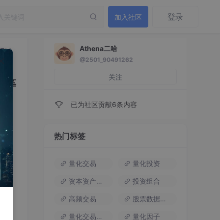
登录
加入社区
Athena二哈
通过
@2501_90491262
关注
a等
已为社区贡献6条内容
热门标签
量化交易
量化投资
你可
随着
资本资产定价模型
投资组合
高频交易
股票数据接口
va、
量化交易策略
量化因子