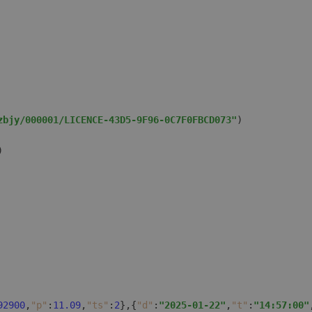
zbjy/000001/LICENCE-43D5-9F96-0C7F0FBCD073"
)  

  

92900
,
"p"
:
11.09
,
"ts"
:
2
}
,
{
"d"
:
"2025-01-22"
,
"t"
:
"14:57:00"