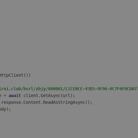
HttpClient())  

irui.club/hsrl/zbjy/000001/LICENCE-43D5-9F96-0C7F0FBCD07
e = 
await
 client.GetAsync(url);  

 response.Content.ReadAsStringAsync();  

dy);  
