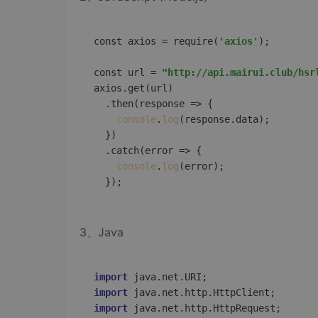
const axios = require(
'axios'
);  

const url = 
"http://api.mairui.club/hsr
axios.get(url)  

  .then(
response
 =>
 {  

console
.
log
(response.data);  

  })  

  .catch(
error
 =>
 {  

console
.
log
(error);  

3、Java
import
import
import