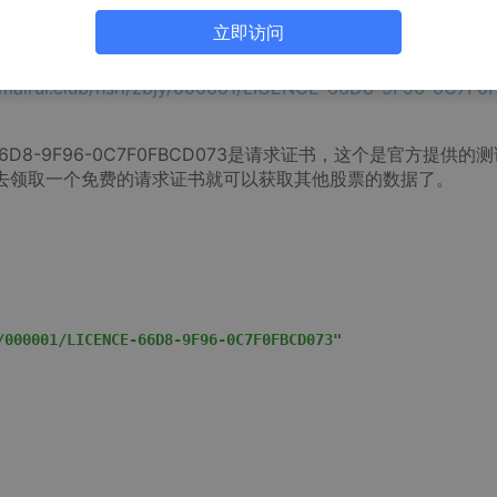
效获取各类股票数据，希望能够对大家有所帮助。
立即访问
地址或复制到地址栏打开，马上就可以验证接口的有效性
i.mairui.club/hsrl/zbjy/000001/LICENCE-66D8-9F96-0C7F
66D8-9F96-0C7F0FBCD073是请求证书，这个是官方提供的
以去领取一个免费的请求证书就可以获取其他股票的数据了。
/000001/LICENCE-66D8-9F96-0C7F0FBCD073"