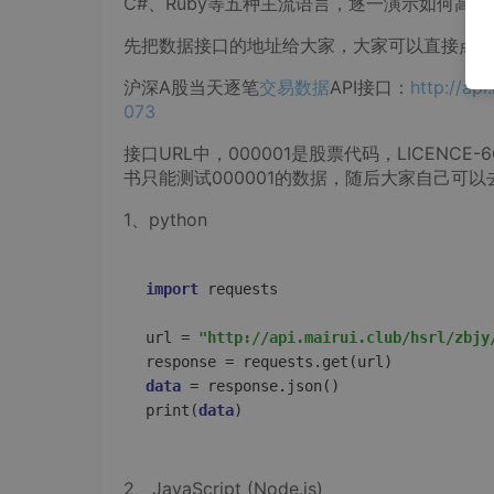
C#、Ruby等五种主流语言，逐一演示如何高
先把数据接口的地址给大家，大家可以直接点击
沪深A股当天逐笔
交易数据
API接口：
http://ap
073
接口URL中，000001是股票代码，LICENCE-
书只能测试000001的数据，随后大家自己可
1、python
import
 requests  

url
 = 
"http://api.mairui.club/hsrl/zbjy
response
data
 = response.json()  
print
(
data
)
2、JavaScript (Node.js)