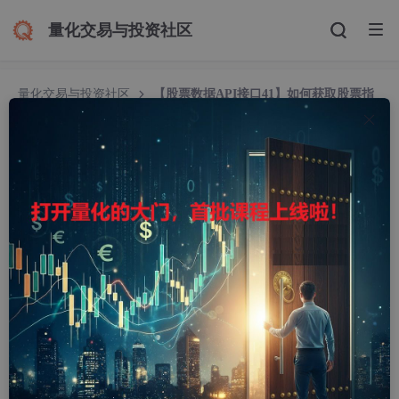
量化交易与投资社区
量化交易与投资社区
【股票数据API接口41】如何获取股票指
最新分时MA数据之Python、Java等多种主流语言实例代码演示通
过股票数据接口获取数据
【股票数据API接口41】如何获取股票指最新分时
MA数据之Python、Java等多种主流语言实例代码
演示通过股票数据接口获取数据
Athena二哈
413人浏览 · 2025-02-24 08:00:00
​ 如今，量化分析在股市领域风靡一时，其核心要素在于数据，获
取股票数据，是踏上量化分析之路的第一步。你可以选择亲手编写
爬虫来抓取，但更便捷的方式，莫过于利用专业的股票数据API接
口。自编爬虫虽零成本，却伴随着时间与精力的巨大消耗，且常因
目标页面变动而失效。大家可以依据自己的实际情况来决定数据获