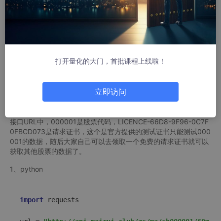
取方式。
接下来，我将分享200多个实测可用且免费的专业股票数据接口，
并通过Python、JavaScript（Node.js）、Java、C#、Ruby等五
种主流语言，逐一演示如何高效获取各类股票数据，希望能够对大
家有所帮助。
打开量化的大门，首批课程上线啦！
先把数据接口的地址给大家，大家可以直接点击地址或复制到地址
栏打开，马上就可以验证接口的有效性
立即访问
沪深指数最新分时MA数据API接口：
http://api.mairui.club/zs/m
a/sh000001/60m/LICENCE-66D8-9F96-0C7F0FBCD073
接口URL中，000001是股票代码，LICENCE-66D8-9F96-0C7F
0FBCD073是请求证书，这个是官方提供的测试证书只能测试000
001的数据，随后大家自己可以去领取一个免费的请求证书就可以
获取其他股票的数据了。
1、python
import
 requests  
