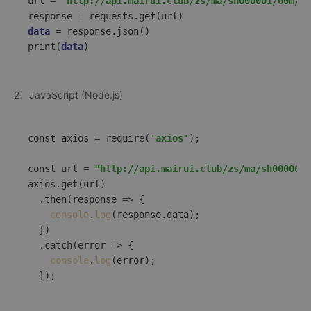
url
 = 
"http://api.mairui.club/zs/ma/sh000001/60m/LI
response
data
 = response.json()  
print
(
data
)
2、JavaScript (Node.js)
const axios = require(
'axios'
);  

const url = 
"http://api.mairui.club/zs/ma/sh000001
axios.get(url)  

  .then(
response
 =>
 {  

console
.
log
(response.data);  

  })  

  .catch(
error
 =>
 {  

console
.
log
(error);  
