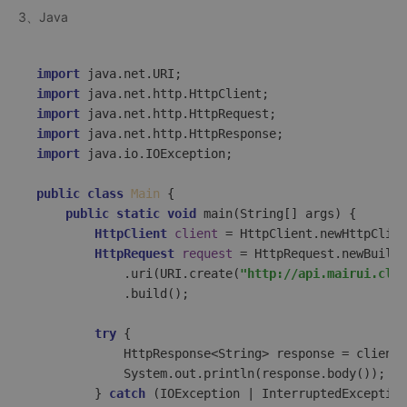
3、Java
import
import
import
import
import
 java.io.IOException;  

public
class
Main
 {  

public
static
void
main
(String[] args)
 {  

HttpClient
client
=
 HttpClient.newHttpClien
HttpRequest
request
=
 HttpRequest.newBuilde
            .uri(URI.create(
"http://api.mairui.club
            .build();  

try
 {  

            HttpResponse<String> response = client.
            System.out.println(response.body());  

        } 
catch
 (IOException | InterruptedException