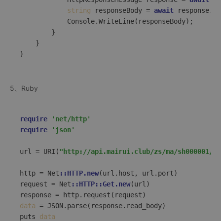
string
 responseBody = 
await
 response.Co
            Console.WriteLine(responseBody);  

        }  

    }  

5、Ruby
require
'net/http'
require
'json'
url = URI(
"http://api.mairui.club/zs/ma/sh000001/60
http = Net
::HTTP.new
(url.host, url.port)  

request = Net
::HTTP
::Get.new
(url)  

data
 = JSON.parse(response.read_body)  

puts 
data