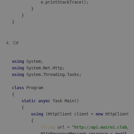
            e.printStackTrace();  

        }  

    }  

4、C#
using
using
using
 System.Threading.Tasks;  

class
Program
{  

static
async
 Task 
Main
()
    {  

using
 (HttpClient client = 
new
 HttpClient()
        {  

string
 url = 
"http://api.mairui.club/zs
            HttpResponseMessage response = 
await
 cl