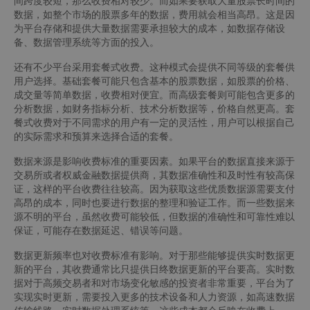
间跨度较短，那么收费相对较少。而如果要获取大量股票长时间的
数据，如整个市场的股票多年的数据，费用就会相当高昂。这是因
为平台存储和提供大量数据需要承担较大的成本，如数据存储设
备、数据管理系统等方面的投入。
还有不少平台采用套餐式收费。这种模式会提供不同等级的套餐供
用户选择。基础套餐可能只包含基本的股票数据，如股票的价格、
成交量等简单数据，收费相对便宜。而高级套餐则可能包含更多的
分析数据，如财务指标分析、技术分析数据等，价格自然更高。套
餐式收费对于不同需求的用户有一定的灵活性，用户可以根据自己
的实际需求和预算来选择合适的套餐。
数据来源是影响收费标准的重要因素。如果平台的数据直接来源于
交易所或者权威金融数据提供商，其数据准确性和及时性有较高保
证，这样的平台收费往往较高。因为获取这些优质数据源需要支付
高昂的成本，同时也要进行数据的整理和验证工作。而一些数据来
源不明的平台，虽然收费可能较低，但数据的准确性和可靠性难以
保证，可能存在数据延迟、错误等问题。
数据更新频率也对收费标准有影响。对于那些能够提供实时数据更
新的平台，其收费通常比只提供日终数据更新的平台要高。实时数
据对于高频交易者和对市场变化敏感的投资者非常重要，平台为了
实现实时更新，需要投入更多的技术设备和人力资源，如高速数据