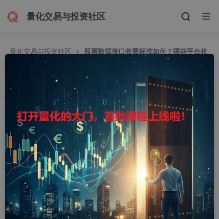
量化交易与投资社区
量化交易与投资社区
股票数据接口收费标准如何？哪些平台收
费合理且数据质量可靠？
股票数据接口收费标准如何？哪些平台收费合理且
数据质量可靠？
昵称支持中文吗
2543人浏览 · 2025-02-16 09:22:06
炒股自动化：申请官方API接口，散户也可以
python炒股自动化（0），申请券商API接口
python炒股自动化（1），量化交易接口区别
Python炒股自动化（2）：获取股票实时数据和历史数据
Python炒股自动化（3）：分析取回的实时数据和历史数据
Python炒股自动化（4）：通过接口向交易所发送订单
Python炒股自动化（5）：通过接口查询订单，查询账户资产