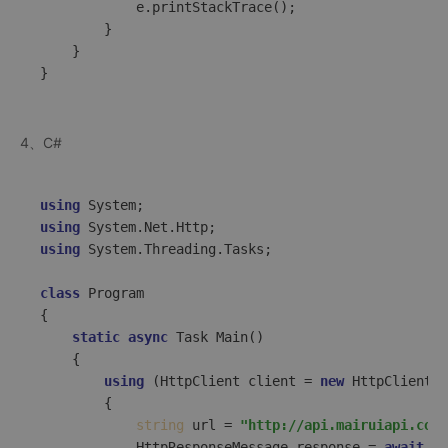
            e.printStackTrace();  

        }  

    }  

4、C#
using
using
using
 System.Threading.Tasks;  

class
Program
{  

static
async
 Task 
Main
()
    {  

using
 (HttpClient client = 
new
 HttpClient()
        {  

string
 url = 
"http://api.mairuiapi.com/
            HttpResponseMessage response = 
await
 cl