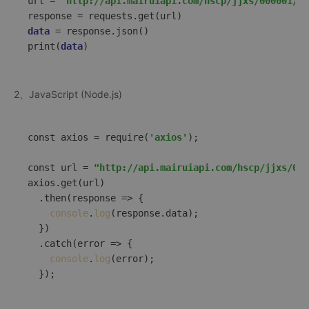
url
 = 
"http://api.mairuiapi.com/hscp/jjxs/000001/LI
response
data
 = response.json()  
print
(
data
)
2、JavaScript (Node.js)
const axios = require(
'axios'
);  

const url = 
"http://api.mairuiapi.com/hscp/jjxs/00
axios.get(url)  

  .then(
response
 =>
 {  

console
.
log
(response.data);  

  })  

  .catch(
error
 =>
 {  

console
.
log
(error);  
