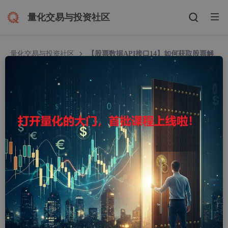
量化交易与投资社区
量化交易与投资社区
【股票数据API接口14】如何获取股票解
禁限售数据之Python、Java等多种主流语言实例代码演示通过股票
数据接口获取数据
【股票数据API接口14】如何获取股票解禁限售数
据之Python、Java等多种主流语言实例代码演示
通过股票数据接口获取数据
Zhᴗangᥫᩣ
379人浏览 · 2025-08-07 11:08:58
​ 如今，量化分析在股市领域风靡一时，其核心要素在于数据，获
取股票数据，是踏上量化分析之路的第一步。你可以选择亲手编写
爬虫来抓取，但更便捷的方式，莫过于利用专业的股票数据API接
口。自编爬虫虽零成本，却伴随着时间与精力的巨大消耗，且常因
目标页面变动而失效。大家可以依据自己的实际情况来决定数据获