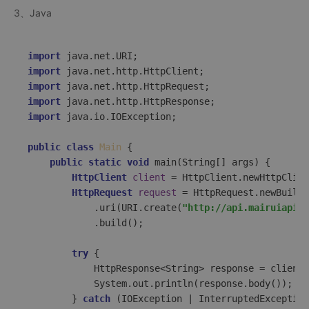
3、Java
import
import
import
import
import
 java.io.IOException;  

public
class
Main
 {  

public
static
void
main
(String[] args)
 {  

HttpClient
client
=
 HttpClient.newHttpClien
HttpRequest
request
=
 HttpRequest.newBuilde
            .uri(URI.create(
"http://api.mairuiapi.c
            .build();  

try
 {  

            HttpResponse<String> response = client.
            System.out.println(response.body());  

        } 
catch
 (IOException | InterruptedException