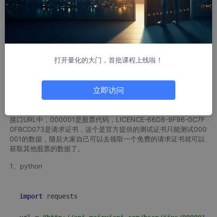
取方式。
接下来，我将分享200多个实测可用且免费的专业股票数据接口，
并通过Python、JavaScript（Node.js）、Java、C#、Ruby等五
种主流语言，逐一演示如何高效获取各类股票数据，希望能够对大
家有所帮助。
打开量化的大门，首批课程上线啦！
先把数据接口的地址给大家，大家可以直接点击地址或复制到地址
栏打开，马上就可以验证接口的有效性
立即访问
沪深A股解禁限售数据API接口：
http://api.mairuiapi.com/hscp/jj
xs/000001/LICENCE-66D8-9F96-0C7F0FBCD073
接口URL中，000001是股票代码，LICENCE-66D8-9F96-0C7F
0FBCD073是请求证书，这个是官方提供的测试证书只能测试000
001的数据，随后大家自己可以去领取一个免费的请求证书就可以
获取其他股票的数据了。
1、python
import
 requests  
