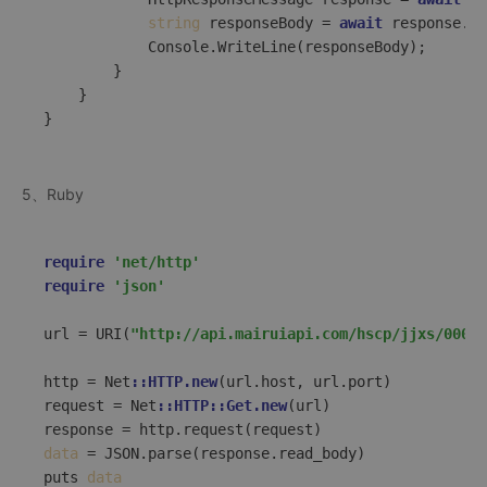
string
 responseBody = 
await
 response.Co
            Console.WriteLine(responseBody);  

        }  

    }  

5、Ruby
require
'net/http'
require
'json'
url = URI(
"http://api.mairuiapi.com/hscp/jjxs/00000
http = Net
::HTTP.new
(url.host, url.port)  

request = Net
::HTTP
::Get.new
(url)  

data
 = JSON.parse(response.read_body)  

puts 
data