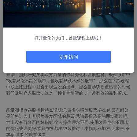
的趋势指标公式多空博弈能量潮 .构成的基本原理是根据潮涨潮落
的原理构思的。每次向前的浪潮如果总比向后的浪潮大则整个趋势
还是向前的。如果多方力量大则向上的潮水就大，中途回落的潮水
就小。衡量潮水的大小的标准是成交量。成交量大则潮水的力量就
大，成交量小潮水的力量就小。事物向前发展总是有曲折的，不会
一帆风顺，正如海浪在向前推进时中途还有潮落的现象。利用多空
打开量化的大门，首批课程上线啦！
博弈能量潮可以验证当前股价走势的可靠性，并可以得到趋势可能
拐点反转的信号。比起单独使用成交量来多空博弈能量潮看得更清
楚。
立即访问
指标说明：主动性买盘和主动性卖盘的成交量在每天运行波动中.
用不同颜色的波浪形在图中绘出，可直观的体现多空双方博弈的能
量潮，据此研究买卖双方力量的强弱变化和发展趋势。既然股市中
“没有只涨不跌的股市，也没有只跌不涨的股市”，那么在下跌过程
中或上涨过程中就会出现波段的拐点。那么当趋势拐点出现的时候
我们及时介入股票，这是一种非常明智的，非常有效的赢利模式。
能量潮拐点选股指标特点说明:只做多头强势股票.选出的票有部分
是即将进入上升强势暴发区域的股票.忌讳畏惧恐高的朋友飘过吧.
世上没有百分百的好指标.个人操作理念不同.使用效果也会不同.您
的优化或许更好.欢迎在实战中继续探讨！本指标不加密.无未来.不
飘移.喜欢的就试试看，