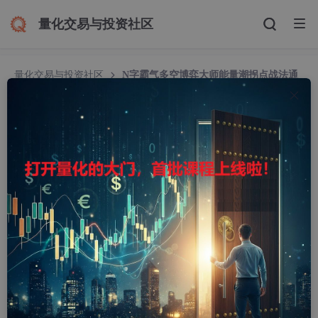
量化交易与投资社区
量化交易与投资社区
N字霸气多空博弈大师能量潮拐点战法通
达信 主图/副图/选股指标
N字霸气多空博弈大师能量潮拐点战法通达信 主图/
副图/选股指标
cfchicom
6132人浏览 · 2021-08-18 11:59:30
N字霸气黄金线主图战法 通达信主图指标 贴图 无未来 无
加密
https://www.cfchi.com/formula/zhutuzhibiao/6194.html
一款非常优秀的N字霸气多空博弈能量潮 主图 /副图/ 选股通达信