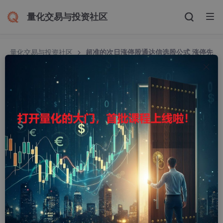
量化交易与投资社区
量化交易与投资社区
超准的次日涨停股通达信选股公式 涨停先
兆主图指标公式 源码
超准的次日涨停股通达信选股公式 涨停先兆主图指
标公式 源码
cfchicom
19703人浏览 · 2021-08-12 15:13:37
指标思路：
最近闲来无事，一直在测试妖股，搞了个捉妖的选股+主图信号。
选股出的信号主图上显示黄色K线；
既然捉妖铁的纪律是“非妖不干”，不妖不参与，选出来的股票一般
多一条命，失败信号不多的；