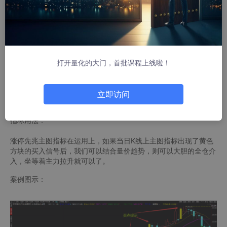
按照强者恒强道理，只买第一次涨停收盘后站稳涨停收盘的票，买
涨停风险高，利润高。无论什么行情，买对都是大肉吃,买错就吃
面喽，回马枪也有可能的。当然风险，风险，风险是很大的喽！自
己掂量掂量，再入场。
智者千虑必有一失，愚者千虑必有一得。自己把握哦。
打开量化的大门，首批课程上线啦！
指标源码
立即访问
https://www.cfchi.com/formula/xuangugongshi/5766.html
指标用法：
涨停先兆主图指标在运用上，如果当日K线上主图指标出现了黄色
方块的买入信号后，我们可以结合量价趋势，则可以大胆的全仓介
入，坐等着主力拉升就可以了。
案例图示：